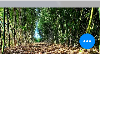
Harmien Bargeman
In 2011 heb ik voor het eerst een
Zweethutceremonie bijgewoond. Hoewel ik
het heel eng vond en nog voordat het
begonnen was dacht ... ' dit doe ik nooit
meer'. Is het een complete omslag in mijn