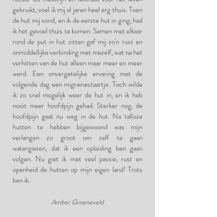
gebruikt, voel ik mij al jaren heel erg thuis. Toen
de hut mij vond, en ik de eerste hut in ging, had
ik het gevoel thuis te komen. Samen met elkaar
rond de put in hut zitten gaf mij zo'n rust en
onmiddellijke verbinding met mezelf, wat na het
verhitten van de hut alleen maar meer en meer
werd. Een onvergetelijke ervaring met de
volgende dag een migrainestaartje. Toch wilde
ik zo snel mogelijk weer de hut in, en ik heb
nooit meer hoofdpijn gehad. Sterker nog, de
hoofdpijn gaat nu weg in de hut. Na talloze
hutten te hebben bijgewoond was mijn
verlangen zo groot om zelf te gaan
watergieten, dat ik een opleiding ben gaan
volgen. Nu giet ik met veel passie, rust en
openheid de hutten op mijn eigen land! Trots
ben ik.
Amber Groeneveld